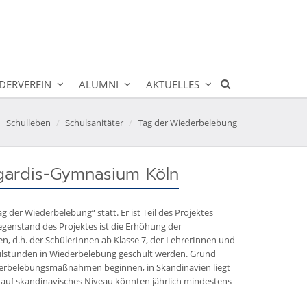
DERVEREIN
ALUMNI
AKTUELLES
Schulleben
Schulsanitäter
Tag der Wiederbelebung
gardis-Gymnasium Köln
 der Wiederbelebung“ statt. Er ist Teil des Projektes
egenstand des Projektes ist die Erhöhung der
, d.h. der SchülerInnen ab Klasse 7, der LehrerInnen und
chulstunden in Wiederbelebung geschult werden. Grund
iederbelebungsmaßnahmen beginnen, in Skandinavien liegt
d auf skandinavisches Niveau könnten jährlich mindestens