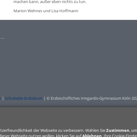
machen kann, außer eben nichts zu tun.
Marion Wehnes und Lisa Hoffmann
p
|
Schulseite Erzbistum
| © Erzbischöfliches Irmgardis-Gymnasium Köln 20
tzerfreundlichkeit der Webseite zu verbessern. Wählen Sie
Zustimmen
, u
ieser Webseite nutzen wollen, klicken Sie auf
Ablehnen
. Ihre Cookie-Einst