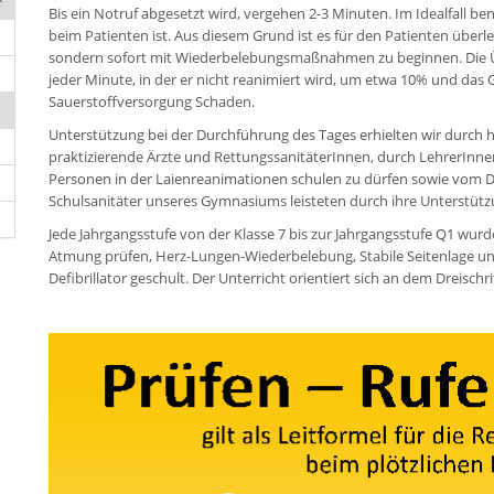
Bis ein Notruf abgesetzt wird, vergehen 2-3 Minuten. Im Idealfall be
beim Patienten ist. Aus diesem Grund ist es für den Patienten überl
sondern sofort mit Wiederbelebungsmaßnahmen zu beginnen. Die Üb
jeder Minute, in der er nicht reanimiert wird, um etwa 10% und da
Sauerstoffversorgung Schaden.
Unterstützung bei der Durchführung des Tages erhielten wir durch hilfs
praktizierende Ärzte und RettungssanitäterInnen, durch LehrerInn
Personen in der Laienreanimationen schulen zu dürfen sowie vom D
Schulsanitäter unseres Gymnasiums leisteten durch ihre Unterstütz
Jede Jahrgangsstufe von der Klasse 7 bis zur Jahrgangsstufe Q1 wur
Atmung prüfen, Herz-Lungen-Wiederbelebung, Stabile Seitenlage un
Defibrillator geschult. Der Unterricht orientiert sich an dem Dreisch