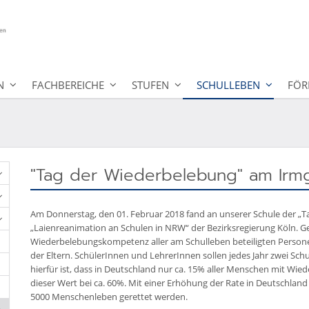
N
FACHBEREICHE
STUFEN
SCHULLEBEN
FÖR
"Tag der Wiederbelebung" am Irm
Am Donnerstag, den 01. Februar 2018 fand an unserer Schule der „Tag
„Laienreanimation an Schulen in NRW“ der Bezirksregierung Köln. G
Wiederbelebungskompetenz aller am Schulleben beteiligten Personen
der Eltern. SchülerInnen und LehrerInnen sollen jedes Jahr zwei S
hierfür ist, dass in Deutschland nur ca. 15% aller Menschen mit W
dieser Wert bei ca. 60%. Mit einer Erhöhung der Rate in Deutschlan
5000 Menschenleben gerettet werden.