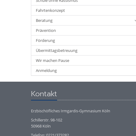
Schule ohne Rassismus
Fahrtenkonzept
Beratung
Prävention
Förderung
Übermittagsbetreuung
Wir machen Pause
Anmeldung
Kontakt
Erzbischöfliches Irmgardis-Gymnasium Köln
Schillerstr. 98-102
50968 Köln
Telefon: 0221/373282