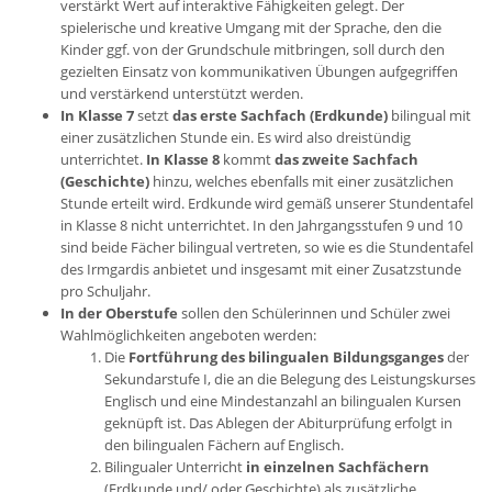
verstärkt Wert auf interaktive Fähigkeiten gelegt. Der
spielerische und kreative Umgang mit der Sprache, den die
Kinder ggf. von der Grundschule mitbringen, soll durch den
gezielten Einsatz von kommunikativen Übungen aufgegriffen
und verstärkend unterstützt werden.
In Klasse 7
setzt
das erste Sachfach (Erdkunde)
bilingual mit
einer zusätzlichen Stunde ein. Es wird also dreistündig
unterrichtet.
In Klasse 8
kommt
das zweite Sachfach
(Geschichte)
hinzu, welches ebenfalls mit einer zusätzlichen
Stunde erteilt wird. Erdkunde wird gemäß unserer Stundentafel
in Klasse 8 nicht unterrichtet. In den Jahrgangsstufen 9 und 10
sind beide Fächer bilingual vertreten, so wie es die Stundentafel
des Irmgardis anbietet und insgesamt mit einer Zusatzstunde
pro Schuljahr.
In der Oberstufe
sollen den Schülerinnen und Schüler zwei
Wahlmöglichkeiten angeboten werden:
Die
Fortführung des bilingualen Bildungsganges
der
Sekundarstufe I, die an die Belegung des Leistungskurses
Englisch und eine Mindestanzahl an bilingualen Kursen
geknüpft ist. Das Ablegen der Abiturprüfung erfolgt in
den bilingualen Fächern auf Englisch.
Bilingualer Unterricht
in einzelnen Sachfächern
(Erdkunde und/ oder Geschichte) als zusätzliche,