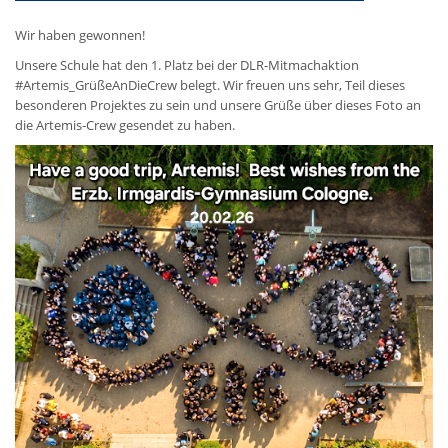
Wir haben gewonnen!
Unsere Schule hat den 1. Platz bei der DLR-Mitmachaktion
#Artemis_GrüßeAnDieCrew belegt. Wir freuen uns sehr, Teil dieses
besonderen Projektes zu sein und unsere Grüße über dieses Foto an
die Artemis-Crew gesendet zu haben.