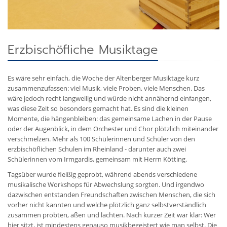
Erzbischöfliche Musiktage
Es wäre sehr einfach, die Woche der Altenberger Musiktage kurz
zusammenzufassen: viel Musik, viele Proben, viele Menschen. Das
wäre jedoch recht langweilig und würde nicht annähernd einfangen,
was diese Zeit so besonders gemacht hat. Es sind die kleinen
Momente, die hängenbleiben: das gemeinsame Lachen in der Pause
oder der Augenblick, in dem Orchester und Chor plötzlich miteinander
verschmelzen. Mehr als 100 Schülerinnen und Schüler von den
erzbischöflichen Schulen im Rheinland - darunter auch zwei
Schülerinnen vom Irmgardis, gemeinsam mit Herrn Kötting.
Tagsüber wurde fleißig geprobt, während abends verschiedene
musikalische Workshops für Abwechslung sorgten. Und irgendwo
dazwischen entstanden Freundschaften zwischen Menschen, die sich
vorher nicht kannten und welche plötzlich ganz selbstverständlich
zusammen probten, aßen und lachten. Nach kurzer Zeit war klar: Wer
hier sitzt, ist mindestens genauso musikbegeistert wie man selbst. Die